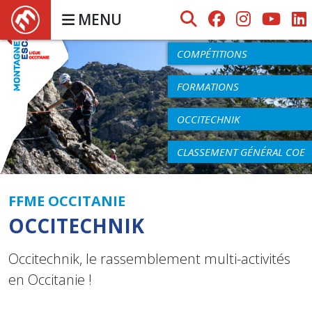
MENU
AGENDA
COMPÉTITIONS
FORMATIONS
OCCITECHNIK
CLASSEMENT GÉNÉRAL COE
FFME OCCITANIE
OCCITECHNIK
Occitechnik, le rassemblement multi-activités
en Occitanie !