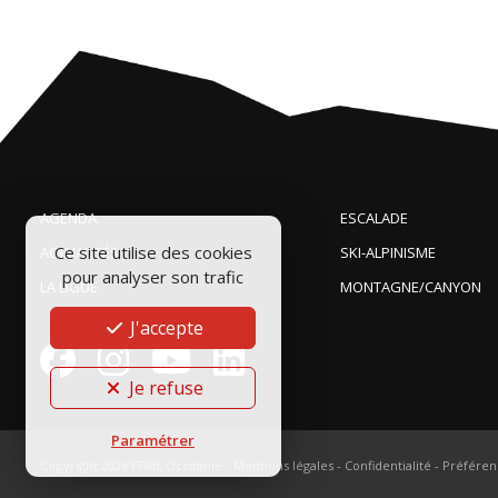
AGENDA
ESCALADE
Ce site utilise des cookies
ACTUALITÉS
SKI-ALPINISME
pour analyser son trafic
LA LIGUE
MONTAGNE/CANYON
J'accepte
Je refuse
Paramétrer
Copyright 2026
FFME Occitanie
-
Mentions légales
-
Confidentialité
-
Préféren