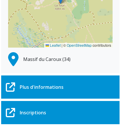
Leaflet
|
©
OpenStreetMap
contributors
Massif du Caroux (34)
Plus d'informations
Inscriptions