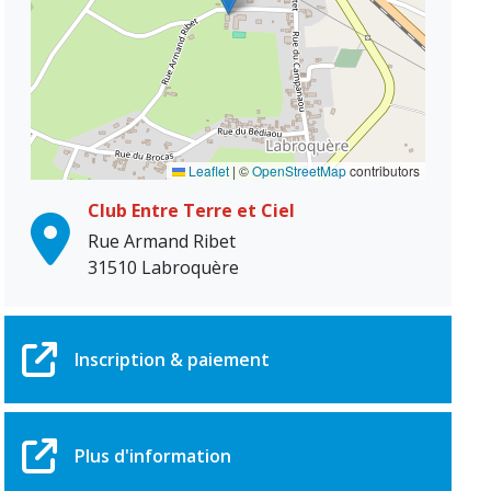
Leaflet
|
©
OpenStreetMap
contributors
Club Entre Terre et Ciel
Rue Armand Ribet
31510 Labroquère
Inscription & paiement
Plus d'information