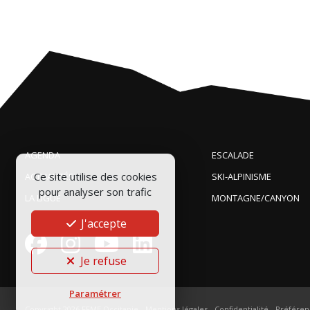
AGENDA
ESCALADE
Ce site utilise des cookies
ACTUALITÉS
SKI-ALPINISME
pour analyser son trafic
LA LIGUE
MONTAGNE/CANYON
J'accepte
Je refuse
Paramétrer
Copyright 2026
FFME Occitanie
-
Mentions légales
-
Confidentialité
-
Préféren