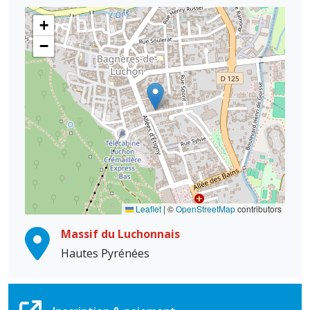
+
−
Leaflet
|
©
OpenStreetMap
contributors
Massif du Luchonnais
Hautes Pyrénées