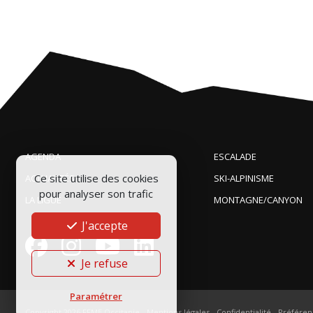
AGENDA
ESCALADE
Ce site utilise des cookies
ACTUALITÉS
SKI-ALPINISME
pour analyser son trafic
LA LIGUE
MONTAGNE/CANYON
J'accepte
Je refuse
Paramétrer
Copyright 2026
FFME Occitanie
-
Mentions légales
-
Confidentialité
-
Préféren