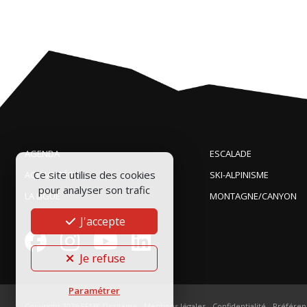
AGENDA
ESCALADE
Ce site utilise des cookies
ACTUALITÉS
SKI-ALPINISME
pour analyser son trafic
LA LIGUE
MONTAGNE/CANYON
J'accepte
Je refuse
Paramétrer
Copyright 2026
FFME Occitanie
-
Mentions légales
-
Confidentialité
-
Préféren