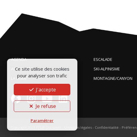
AGENDA
ESCALADE
Ce site utilise des cookies
ACTUALITÉS
SKI-ALPINISME
pour analyser son trafic
LA LIGUE
MONTAGNE/CANYON
J'accepte
Je refuse
Paramétrer
Copyright 2026
FFME Occitanie
-
Mentions légales
-
Confidentialité
-
Préféren