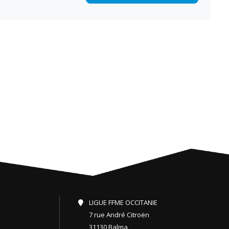
LIGUE FFME OCCITANIE
7 rue André Citroën
31130 Balma