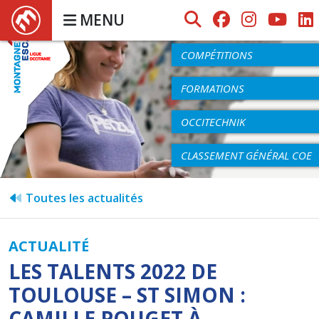
MENU
AGENDA
COMPÉTITIONS
FORMATIONS
OCCITECHNIK
CLASSEMENT GÉNÉRAL COE
Toutes les actualités
ACTUALITÉ
LES TALENTS 2022 DE
TOULOUSE – ST SIMON :
CAMILLE POUGET À