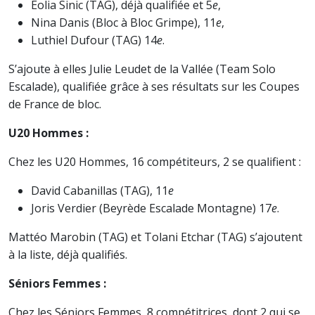
Eolia Sinic (TAG), déjà qualifiée et 5
e
,
Nina Danis (Bloc à Bloc Grimpe), 11
e
,
Luthiel Dufour (TAG) 14
e
.
S’ajoute à elles Julie Leudet de la Vallée (Team Solo
Escalade), qualifiée grâce à ses résultats sur les Coupes
de France de bloc.
U20 Hommes :
Chez les U20 Hommes, 16 compétiteurs, 2 se qualifient :
David Cabanillas (TAG), 11
e
Joris Verdier (Beyrède Escalade Montagne) 17
e
.
Mattéo Marobin (TAG) et Tolani Etchar (TAG) s’ajoutent
à la liste, déjà qualifiés.
Séniors Femmes :
Chez les Séniors Femmes, 8 compétitrices, dont 2 qui se