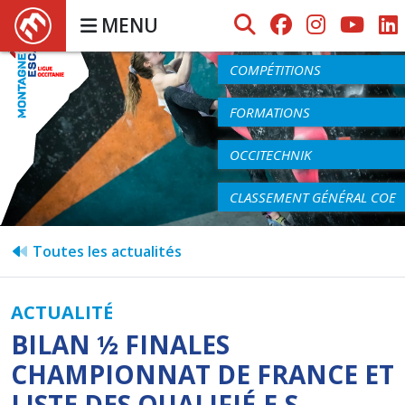
MENU
AGENDA
COMPÉTITIONS
FORMATIONS
OCCITECHNIK
CLASSEMENT GÉNÉRAL COE
Toutes les actualités
ACTUALITÉ
BILAN ½ FINALES
CHAMPIONNAT DE FRANCE ET
LISTE DES QUALIFIÉ.E.S