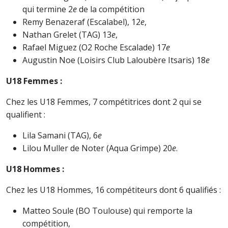
qui termine 2
e
de la compétition
Remy Benazeraf (Escalabel), 12
e
,
Nathan Grelet (TAG) 13
e
,
Rafael Miguez (O2 Roche Escalade) 17
e
Augustin Noe (Loisirs Club Laloubère Itsaris) 18
e
U18 Femmes :
Chez les U18 Femmes, 7 compétitrices dont 2 qui se
qualifient :
Lila Samani (TAG), 6
e
Lilou Muller de Noter (Aqua Grimpe) 20
e
.
U18 Hommes :
Chez les U18 Hommes, 16 compétiteurs dont 6 qualifiés :
Matteo Soule (BO Toulouse) qui remporte la
compétition,