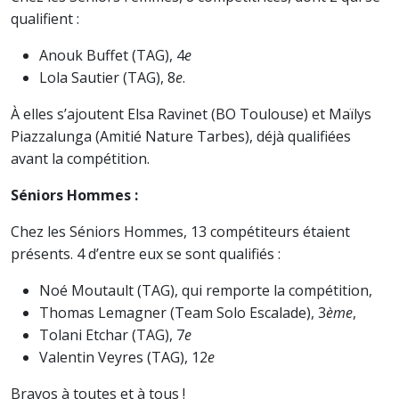
qualifient :
Anouk Buffet (TAG), 4
e
Lola Sautier (TAG), 8
e
.
À elles s’ajoutent Elsa Ravinet (BO Toulouse) et Maïlys
Piazzalunga (Amitié Nature Tarbes), déjà qualifiées
avant la compétition.
Séniors Hommes :
Chez les Séniors Hommes, 13 compétiteurs étaient
présents. 4 d’entre eux se sont qualifiés :
Noé Moutault (TAG), qui remporte la compétition,
Thomas Lemagner (Team Solo Escalade), 3
ème
,
Tolani Etchar (TAG), 7
e
Valentin Veyres (TAG), 12
e
Bravos à toutes et à tous !