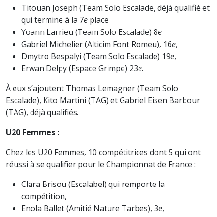
Titouan Joseph (Team Solo Escalade, déjà qualifié et
qui termine à la 7
e
place
Yoann Larrieu (Team Solo Escalade) 8
e
Gabriel Michelier (Alticim Font Romeu), 16
e
,
Dmytro Bespalyi (Team Solo Escalade) 19
e
,
Erwan Delpy (Espace Grimpe) 23
e
.
À eux s’ajoutent Thomas Lemagner (Team Solo
Escalade), Kito Martini (TAG) et Gabriel Eisen Barbour
(TAG), déjà qualifiés.
U20 Femmes :
Chez les U20 Femmes, 10 compétitrices dont 5 qui ont
réussi à se qualifier pour le Championnat de France :
Clara Brisou (Escalabel) qui remporte la
compétition,
Enola Ballet (Amitié Nature Tarbes), 3
e
,