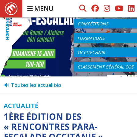
MENU
AGENDA
COMPÉTITIONS
FORMATIONS
OCCITECHNIK
CLASSEMENT GÉNÉRAL COE
Toutes les actualités
ACTUALITÉ
1ÈRE ÉDITION DES
« RENCONTRES PARA-
ESCALADE OCCITANIE » –